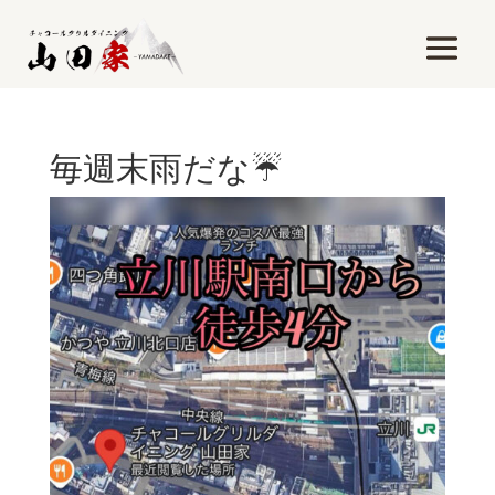
毎週末雨だな☔